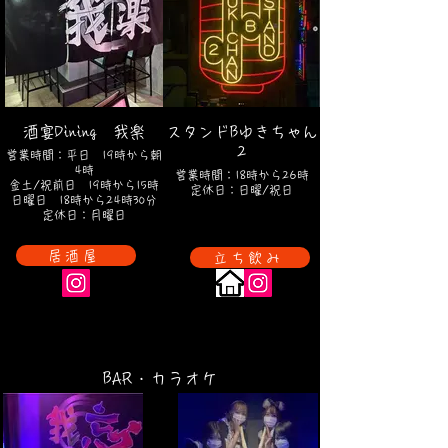
酒宴Dining 我楽
スタンドBゆきちゃん
2
営業時間：平日 19時から朝
4時
営業時間：18時から26時
金土/祝前日 19時から15時
定休日：日曜/祝日
日曜日 18時から24時30分
定休日：月曜日
居酒屋
立ち飲み
​BAR・カラオケ