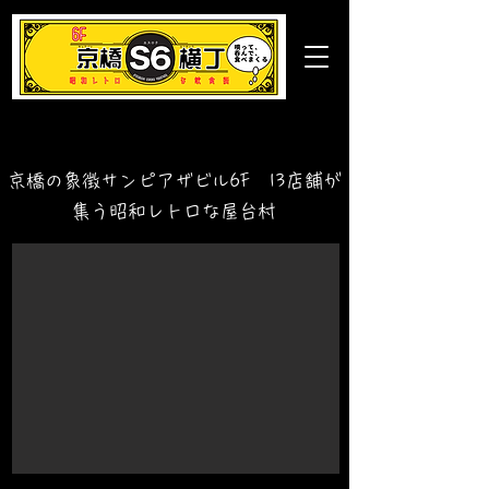
​京橋の象徴サンピアザビル6F 13店舗が
集う昭和レトロな屋台村