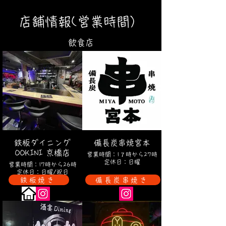
​店舗情報(営業時間）
​飲食店
鉄板ダイニング
備長炭串焼宮本
OOKINI 京橋店
営業時間：1７時から27時
定休日：日曜
営業時間：17時から26時
定休日：日曜/祝日
鉄板焼き
備長炭串焼き